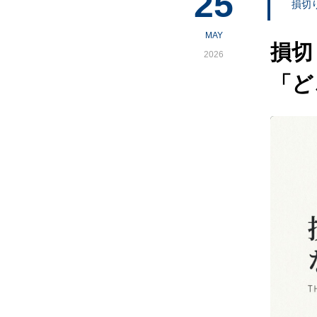
25
損切
MAY
損切
2026
「ど