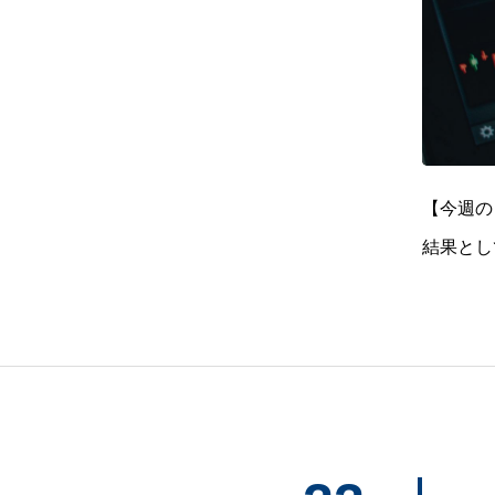
【今週の
結果とし
く入り、
た大局的