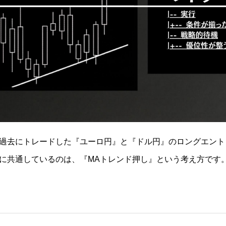
過去にトレードした『ユーロ円』と『ドル円』のロングエント
に共通しているのは、『MAトレンド押し』という考え方です
でいた頃、あきちゃん（有名なFX発信者）の動画で学んだ技
鉄板パターンです。順