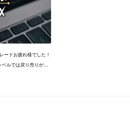
レードお疲れ様でした！
足レベルでは戻り売りが強
なく、週足・月足を絡め