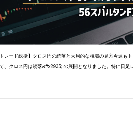
トレード総括】クロス円の続落と大局的な相場の見方今週もト
て、クロス円は続落&#x2935;︎ の展開となりました。特に日
下落基調が継続しています。短期的な値動きに囚われるのでは
な視点でクロス円