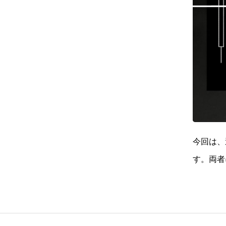
今回は、
す。両者
析を学ん
している