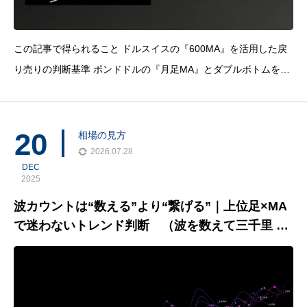
この記事で得られること ドルスイスの『600MA』を活用した戻
り売りの判断基準 ポンドドルの『月足MA』とダブルボトムを組
み合わせたロング戦略 利益確定目標としてのチャネルラインや
ネックゾーンの考え方ドルス
20
相場の見方
2026.07.28
DEC
2025
波カウントは“数える”より“繋げる”｜上位足×MA
で迷わないトレンド判断 （波を数えて三千里 vo
l.33）