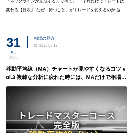
『ネックラインが完成するまで待て』──それだけでトレードは
変わる【目次】 なぜ「待つこと」がトレードを変えるのか 波の
完成を見極めるとはどういうことか 順張りでも逆張りでも、ネ
ックラインが鍵になる理由 ネックラインを基準にした「攻めど
き」の
31
相場の見方
2026.05.12
JUL
2025
移動平均線（MA）チャートが見やすくなるコツ v
ol.3 複雑な分析に疲れた時には、MAだけで相場を
読む