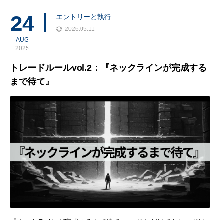
判断法を、初心者でも再現できる形でわかりやすく解説します。
24
エントリーと執行
2026.05.11
AUG
2025
トレードルールvol.2：『ネックラインが完成する
まで待て』