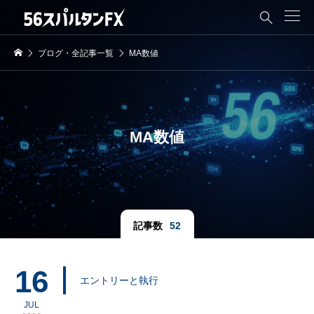

ブログ・全記事一覧
MA数値
MA数値
記事数
52
16
エントリーと執行
JUL