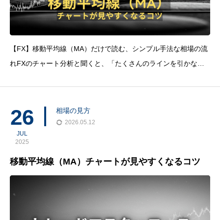
【FX】移動平均線（MA）だけで読む、シンプル手法な相場の流
れFXのチャート分析と聞くと、「たくさんのラインを引かない
と…」と難しく考えていませんか？実は、チャートは『移動平均
線（MA）』だけでも、驚くほどシンプルに読み解くことができ
ます。ラインを引くことで生まれる先
26
相場の見方
2026.05.12
JUL
2025
移動平均線（MA）チャートが見やすくなるコツ