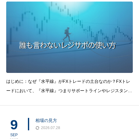
はじめに：なぜ『水平線』がFXトレードの土台なのか？FXトレ
ードにおいて、『水平線』つまりサポートラインやレジスタンス
ライン（レジサポ）、ネックラインを正しく理解し使いこなすこ
とは、安定して勝ち続けるための『絶対的な土台』となります。
ここがしっかりしていないと、どんな手法も絵に描いた餅になっ
9
相場の見方
てし
2026.07.28
SEP