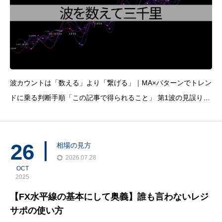
波カウントは「数える」より「繋げる」｜MA×パターンでトレン
ドに乗る判断手順「この記事で得られること」 第1波の見誤りを
減らす「数え方の判断基準」がわかる 20/120/600MAで相場の強
さを整理して、伸びやすい局面を拾いやすくなる ラス押し/ラス
26
相場の見方
2026.07.28
OCT
2025
【FX水平線の基本にして奥義】誰も言わないレジ
サポの使い方