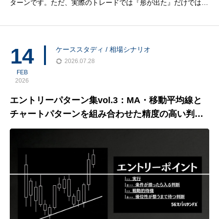
ターンです。ただ、実際のトレードでは『形が出た』だけでは足
りません。上位足で止まりやすい場所か、ネックラインはどこ
か、調整波はどう入っているか、MAやプライスアクションがそ
ろっているかまで見て、ようやく執行の候補になります。この記
14
ケーススタディ / 相場シナリオ
事で
2026.07.28
FEB
2026
エントリーパターン集vol.3：MA・移動平均線と
チャートパターンを組み合わせた精度の高い判定
方法