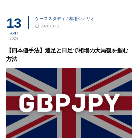
ントリーを設計する方法を紹介します。4本値（四本値）とは何
か？（以後、4本値で統一）4本値はローソク足
13
ケーススタディ / 相場シナリオ
2026.01.01
APR
2024
【四本値手法】週足と日足で相場の大局観を掴む
方法