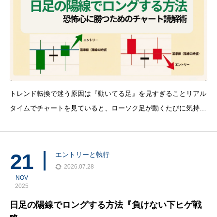
トレンド転換で迷う原因は『動いてる足』を見すぎることリアル
タイムでチャートを見ていると、ローソク足が動くたびに気持ち
が引っ張られます。特にポジションを持っている時は、少しの戻
りでも『上に行きそう』に見えてしまいやすいです。ここで効く
のが『確定足』です。 『確定足』＝その
21
エントリーと執行
2026.07.28
NOV
2025
日足の陽線でロングする方法『負けない下ヒゲ戦