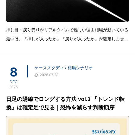
押し目・戻り売りがリアルタイムで難しい理由相場が動いている
最中は、『押しが入ったか』『戻りが入ったか』が確定しませ
ん。だからこそ、多くの人がここで迷います。 早く入りたい：
いい位置を取りたい 遅く入りたい：安全に寄せたい でも現実
は、その間でブレて『読み違いの損切り』が
8
ケーススタディ / 相場シナリオ
2026.07.28
DEC
2025
日足の陽線でロングする方法 vol.3 『トレンド転
換』は確定足で見る｜恐怖を減らす判断順序