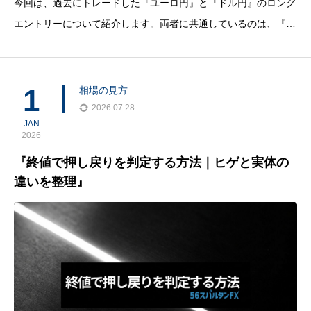
今回は、過去にトレードした『ユーロ円』と『ドル円』のロング
エントリーについて紹介します。両者に共通しているのは、『M
Aトレンド押し』という考え方です。これは私がチャート分析を
学んでいた頃、あきちゃん（有名なFX発信者）の動画で学んだ
技法の一つで、今でも愛用している鉄板パターンです。順
1
相場の見方
2026.07.28
JAN
2026
『終値で押し戻りを判定する方法｜ヒゲと実体の
違いを整理』