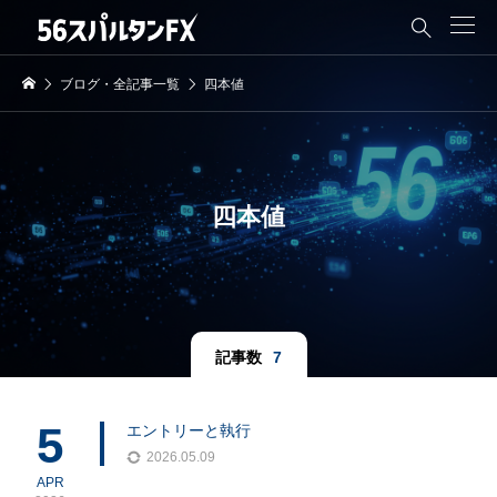

ブログ・全記事一覧
四本値
四本値
記事数
7
5
エントリーと執行
2026.05.09
APR