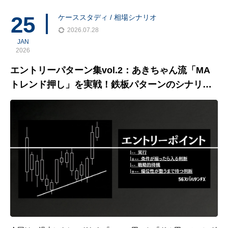
すくなります。ですが、上位足から下位足へ、時間軸→ライン→
25
ケーススタディ / 相場シナリオ
移動平
2026.07.28
JAN
2026
エントリーパターン集vol.2：あきちゃん流「MA
トレンド押し」を実戦！鉄板パターンのシナリオ
構築