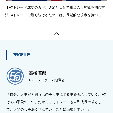
【FXトレード成功のカギ】週足と日足で相場の大局観を掴む方
法FXトレードで勝ち続けるためには、長期的な視点を持つこと
が不可欠です。単なる日足や短期足だけでなく、週足・月足とい
った長期足にも注目し、相場全体の大局観を把握することが成功

のカギとなります。本記事では、前週の四本値を活用して今週の
値
PROFILE
高橋 吾郎
FXトレーダー / 指導者
『自分が大事だと思うものを大事にする事を実現していく。FX
はその手段の一つ。だからこそトレードも自己成長の場とし
て、人間の心を深く学んでいくことに循環していく』