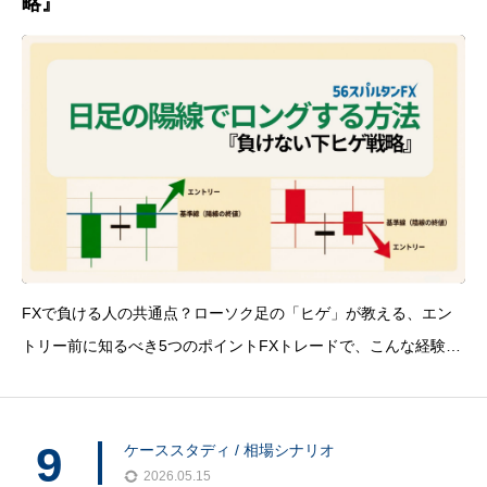
略』
FXで負ける人の共通点？ローソク足の「ヒゲ」が教える、エン
トリー前に知るべき5つのポイントFXトレードで、こんな経験は
ありませんか？ 明確な上昇トレンドを確認し、「ここだ！」と
ロングでエントリー。しかし、その直後に価格は急反落し、あっ
けなく損切りラインにヒット。そして、あなたがポジションを解
9
ケーススタディ / 相場シナリオ
消し
2026.05.15