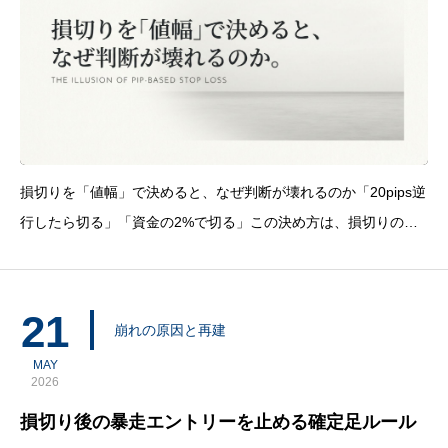
損切りを「値幅」で決めると、なぜ判断が壊れるのか「20pips逆
行したら切る」「資金の2%で切る」この決め方は、損切りの基
準として一見合理的に見える。しかし、この方法には根本的な問
題があります。損切りの位置が、自分の許容範囲で決まってお
り、チャートの構造で決まっていない。値幅で損
21
崩れの原因と再建
MAY
2026
損切り後の暴走エントリーを止める確定足ルール