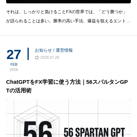
それは、しっかりと負けることFXの世界では、「どう勝つか」
が語られることは多い。勝率の高い手法、爆益を狙えるエントリ
ーポイント、相場を読むためのテクニカル分析。どれも魅力的だ
し、確かに大切だ。けれど、FXで本当に長く生き残っている人
たちは、少し違うところを見ている。彼らが徹底しているのは、
27
お知らせ / 運営情報
「どう
2026.07.28
FEB
2026
ChatGPTをFX学習に使う方法｜56スパルタンGP
Tの活用術