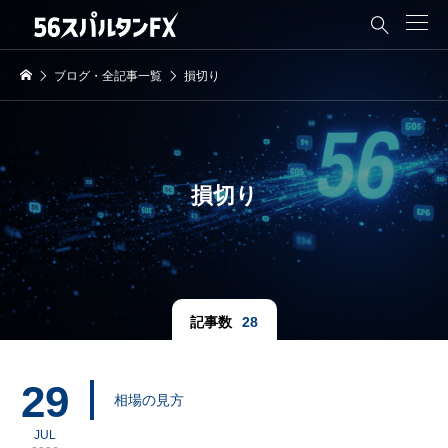

ブログ・全記事一覧
損切り
損切り
記事数
28
29
相場の見方
JUL