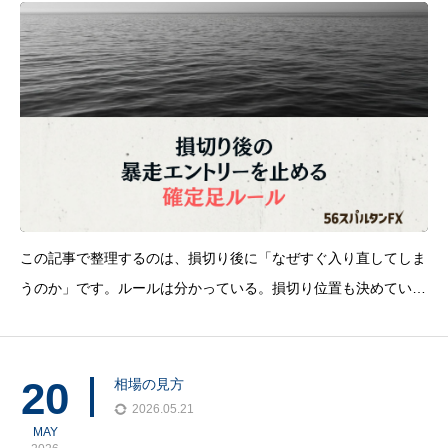
この記事で整理するのは、損切り後に「なぜすぐ入り直してしま
うのか」です。ルールは分かっている。損切り位置も決めてい
る。入ってはいけない局面も、頭では理解している。それでも、
損切り直後に同じ方向へ入り直す。根拠が薄いまま「いけそう」
で入る。見送った相場が伸びて、後追いし
20
相場の見方
2026.05.21
MAY