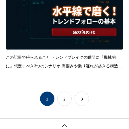
この記事で得られること トレンドブレイクの瞬間に『機械的
に』想定すべき3つのシナリオ 高掴みや乗り遅れが起きる構造的
な原因 アラートの置き方と20MAを使った押し目待ちの手順経験
があるのに勝ちきれない人に共通する「意識の欠落」チャートが
読める、ダウ理論も
1
2
3
