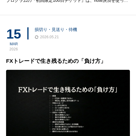
プログラムの『初回限定100日チケット』は、note決済を使って
購入できます。購入を希望される方は、案内ページ内の決済ボタ
ンからお手続きください。noteアカウントでログイン後、そのま
ま決済へ進めます。100日チケット
15
損切り・見送り・待機
2026.05.21
MAR
2026
FXトレードで生き残るための「負け方」