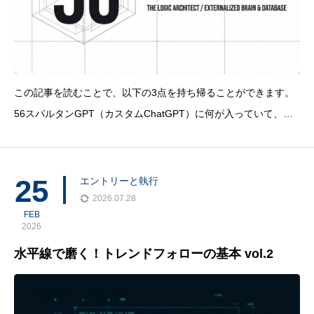
この記事を読むことで、以下の3点を持ち帰ることができます。
56スパルタンGPT（カスタムChatGPT）に何が入っていて、何
ができるのかの全体像 今日から使える具体的な5つの活用パター
ンと入力プロンプトの例 「AIに騙されない」ための判断基準：
使ってよい場面と控えるべき場面の
25
エントリーと執行
2026.07.28
FEB
2026
水平線で磨く！トレンドフォローの基本 vol.2