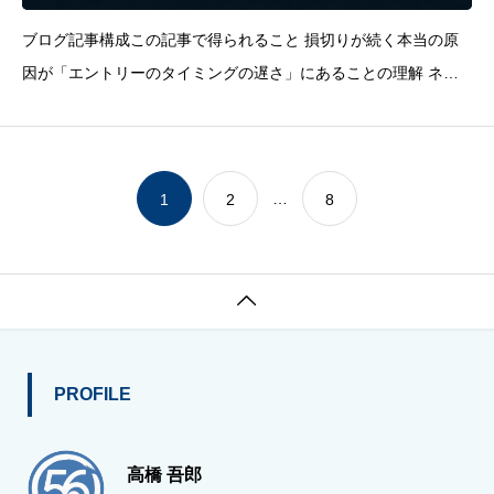
ブログ記事構成この記事で得られること 損切りが続く本当の原
因が「エントリーのタイミングの遅さ」にあることの理解 ネッ
クライン(ラス押し)という2本のラインだけでトレンドを管理す
る視点 多時間足を使って「波のどこにいるか」を確認する実践
的な手順トレンドフォ
…
1
2
8

PROFILE
高橋 吾郎