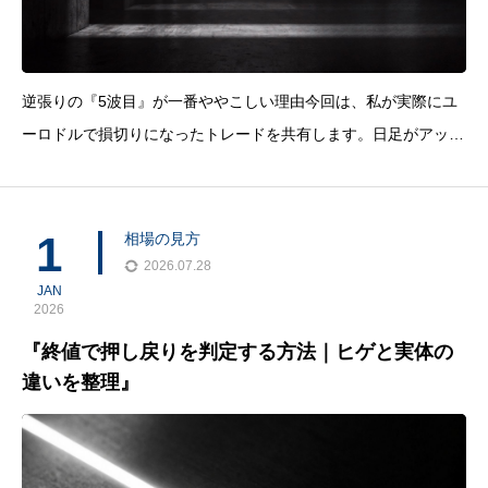
逆張りの『5波目』が一番ややこしい理由今回は、私が実際にユ
ーロドルで損切りになったトレードを共有します。日足がアップ
トレンドの中で、4時間足レベルの調整波（下落）を狙った逆張
りトレードでした。具体的には、下落の1波・2波・3波が終わ
り、その後の4波戻しからの「5波目」を狙った局面です。
1
相場の見方
2026.07.28
JAN
2026
『終値で押し戻りを判定する方法｜ヒゲと実体の
違いを整理』