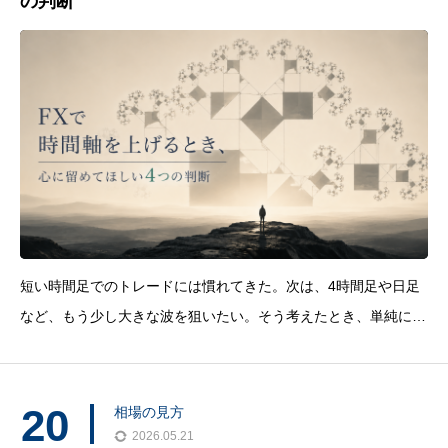
の判断
短い時間足でのトレードには慣れてきた。次は、4時間足や日足
など、もう少し大きな波を狙いたい。そう考えたとき、単純にチ
ャートの表示時間を変えるだけでは、トレードの時間軸は変わり
ません。4時間足の波を狙っているのに、1時間足の小さな逆行で
決済してしまう。大きな値幅を想定して入ったのに、含
20
相場の見方
2026.05.21