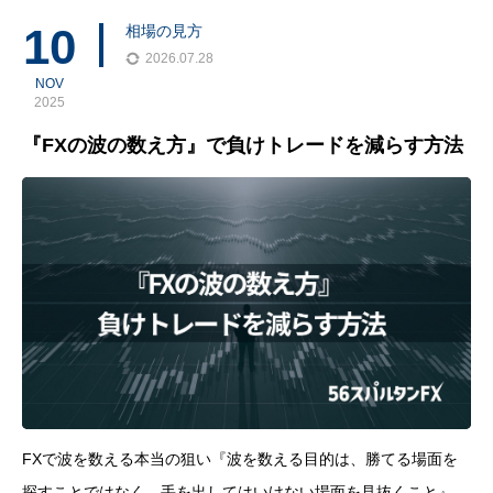
ればいいのだろう？」と、途方に暮れてしまうかもしれません。
10
相場の見方
2026.07.28
NOV
2025
『FXの波の数え方』で負けトレードを減らす方法
FXで波を数える本当の狙い『波を数える目的は、勝てる場面を
探すことではなく、手を出してはいけない場面を見抜くこと』で