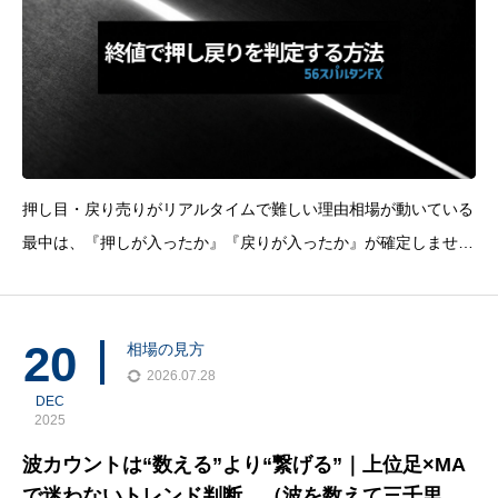
押し目・戻り売りがリアルタイムで難しい理由相場が動いている
最中は、『押しが入ったか』『戻りが入ったか』が確定しませ
ん。だからこそ、多くの人がここで迷います。 早く入りたい：
いい位置を取りたい 遅く入りたい：安全に寄せたい でも現実
は、その間でブレて『読み違いの損切り』が
20
相場の見方
2026.07.28
DEC
2025
波カウントは“数える”より“繋げる”｜上位足×MA
で迷わないトレンド判断 （波を数えて三千里 vo