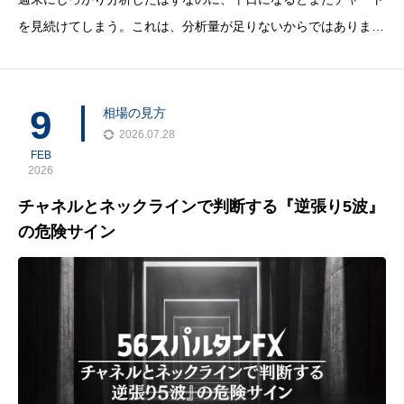
を見続けてしまう。これは、分析量が足りないからではありませ
ん。多くの場合、問題は「週末に見ること」と「平日に見るこ
と」が分かれていないことにあります。週末分析は、相場を当て
る時間ではありません。日足・週足から現在地
9
相場の見方
2026.07.28
FEB
2026
チャネルとネックラインで判断する『逆張り5波』
の危険サイン