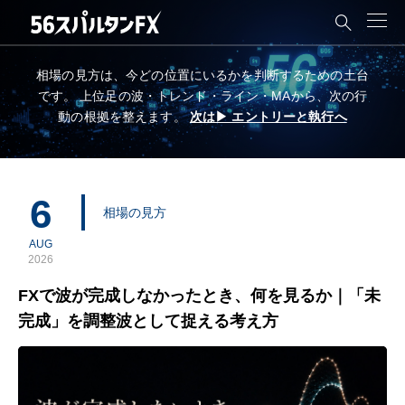

相場の見方は、今どの位置にいるかを判断するための土台
です。
上位足の波・トレンド・ライン・MAから、次の行
動の根拠を整えます。
次は▶ エントリーと執行へ
6
相場の見方
AUG
2026
FXで波が完成しなかったとき、何を見るか｜「未
完成」を調整波として捉える考え方