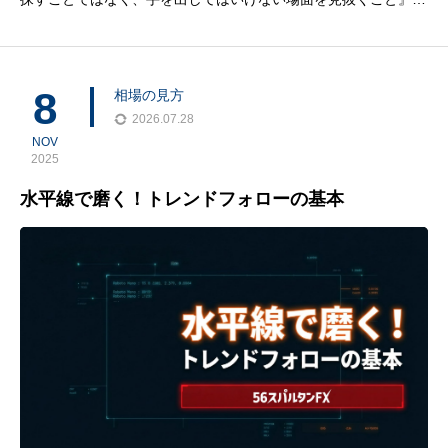
す。多くの方は、エリオット波動の教科書通りに「1波・2波・3
波…」ときれいに番号を振ることに意識が向きます。ですが、実
際の相場で重要なのは次の3つです。
8
相場の見方
2026.07.28
NOV
2025
水平線で磨く！トレンドフォローの基本