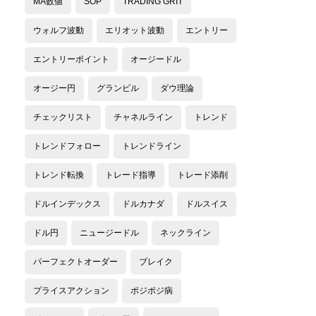
MA数値
SOP
TRADING GRIT
ウォルフ波動
エリオット波動
エントリー
エントリーポイント
オージードル
オージー円
グランビル
ダウ理論
チェックリスト
チャネルライン
トレンド
トレンドフォロー
トレンドライン
トレンド転換
トレード指導
トレード添削
ドルインデックス
ドルカナダ
ドルスイス
ドル円
ニュージードル
ネックライン
パーフェクトオーダー
ブレイク
プライスアクション
ポジポジ病