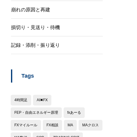
崩れの原因と再建
損切り・見送り・待機
記録・添削・振り返り
Tags
4時間足
AI✖︎FX
FEP・自由エネルギー原理
fxあーる
FXマイルール
FX相談
MA
MAクロス