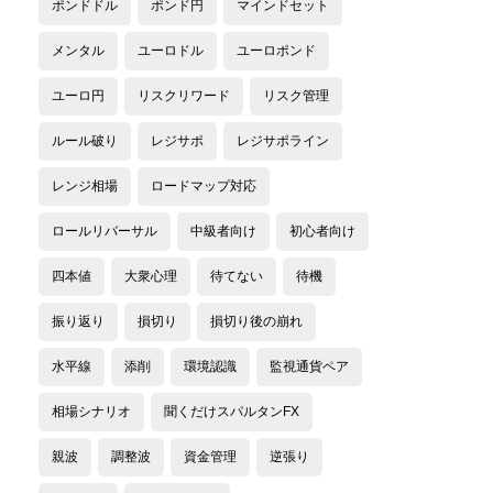
ポンドドル
ポンド円
マインドセット
メンタル
ユーロドル
ユーロポンド
ユーロ円
リスクリワード
リスク管理
ルール破り
レジサポ
レジサポライン
レンジ相場
ロードマップ対応
ロールリバーサル
中級者向け
初心者向け
四本値
大衆心理
待てない
待機
振り返り
損切り
損切り後の崩れ
水平線
添削
環境認識
監視通貨ペア
相場シナリオ
聞くだけスパルタンFX
親波
調整波
資金管理
逆張り