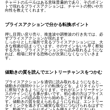
チャートのルールはある意味普遍的であり、そのポイン
トで現れるプライスアクションは、チャートの勢いや方
向性を教えてくれます。
プライスアクションで分かる転換ポイント
押し目買い戻り売り、推進波や調整波の行き先では、必
ずプライスアクションが現れます。
しっかりとした場所で見るプライスアクションには、大
きな根拠が詰まっています。そのサインをいち早く察知
する力を、プライスアクションから読み取れるようにな
れば、相場に対する恐怖心が次第になくなっていきま
す。
値動きの質を読んでエントリーチャンスをつかむ
プライスアクションを適切に読み取れるようになると、
値動きの強弱やトレンドの転換などを、よりタイムリー
に察知できるようになります。それがエントリーチャン
スのサインになる事が多いです。初心者の方はプライス
アクションの読み取りから始めることをおすすめしま
す。値動きの質を捉えられるようになれば、エントリー
タイミングを逃さずに確実な取引につなげられるはずで
す。動画でしっかりポイントを押さえてくださいね。