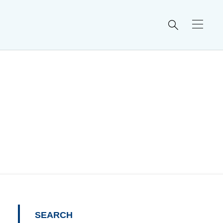

SEARCH