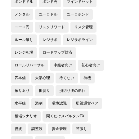
ポンドドル
ポンド円
マインドセット
メンタル
ユーロドル
ユーロポンド
ユーロ円
リスクリワード
リスク管理
ルール破り
レジサポ
レジサポライン
レンジ相場
ロードマップ対応
ロールリバーサル
中級者向け
初心者向け
四本値
大衆心理
待てない
待機
振り返り
損切り
損切り後の崩れ
水平線
添削
環境認識
監視通貨ペア
相場シナリオ
聞くだけスパルタンFX
親波
調整波
資金管理
逆張り