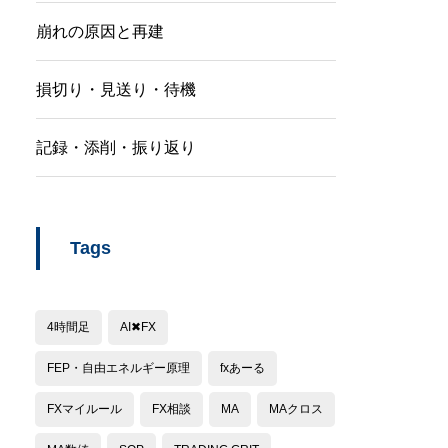
崩れの原因と再建
損切り・見送り・待機
記録・添削・振り返り
Tags
4時間足
AI✖︎FX
FEP・自由エネルギー原理
fxあーる
FXマイルール
FX相談
MA
MAクロス