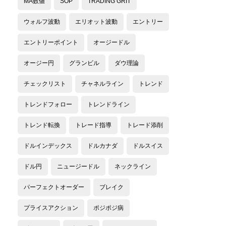
MA数値
SOP
TRADING GRIT
ウォルフ波動
エリオット波動
エントリー
エントリーポイント
オージードル
オージー円
グランビル
ダウ理論
チェックリスト
チャネルライン
トレンド
トレンドフォロー
トレンドライン
トレンド転換
トレード指導
トレード添削
ドルインデックス
ドルカナダ
ドルスイス
ドル円
ニュージードル
ネックライン
パーフェクトオーダー
ブレイク
プライスアクション
ポジポジ病