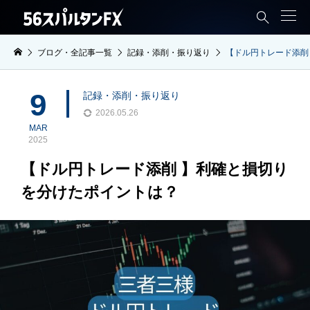

ブログ・全記事一覧
記録・添削・振り返り
【ドル円トレード添削
9
記録・添削・振り返り
2026.05.26
MAR
2025
【ドル円トレード添削 】利確と損切り
を分けたポイントは？