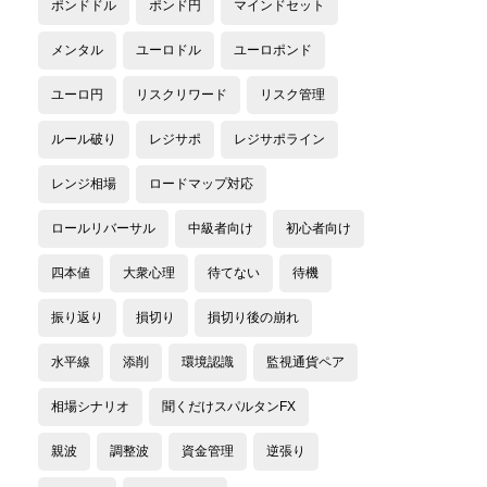
ポンドドル
ポンド円
マインドセット
メンタル
ユーロドル
ユーロポンド
ユーロ円
リスクリワード
リスク管理
ルール破り
レジサポ
レジサポライン
レンジ相場
ロードマップ対応
ロールリバーサル
中級者向け
初心者向け
四本値
大衆心理
待てない
待機
振り返り
損切り
損切り後の崩れ
水平線
添削
環境認識
監視通貨ペア
相場シナリオ
聞くだけスパルタンFX
親波
調整波
資金管理
逆張り