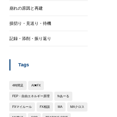
崩れの原因と再建
損切り・見送り・待機
記録・添削・振り返り
Tags
4時間足
AI✖︎FX
FEP・自由エネルギー原理
fxあーる
FXマイルール
FX相談
MA
MAクロス