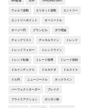
MA数値
SOP
TRADING GRIT
ウォルフ波動
エリオット波動
エントリー
エントリーポイント
オージードル
オージー円
グランビル
ダウ理論
チェックリスト
チャネルライン
トレンド
トレンドフォロー
トレンドライン
トレンド転換
トレード指導
トレード添削
ドルインデックス
ドルカナダ
ドルスイス
ドル円
ニュージードル
ネックライン
パーフェクトオーダー
ブレイク
プライスアクション
ポジポジ病