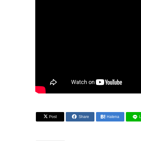


Post
Share

Hatena