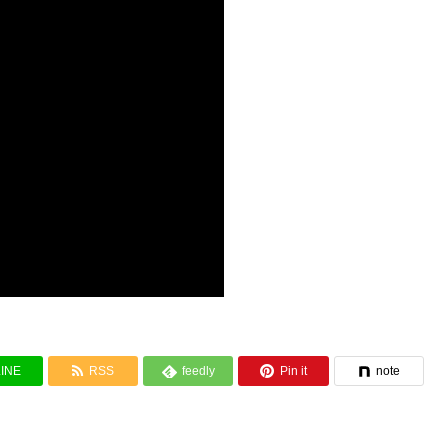


LINE
RSS
feedly
Pin it
note
