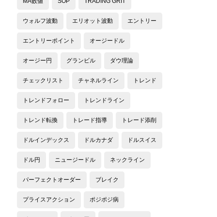
MA数値
SOP
TRADING GRIT
ウォルフ波動
エリオット波動
エントリー
エントリーポイント
オージードル
オージー円
グランビル
ダウ理論
チェックリスト
チャネルライン
トレンド
トレンドフォロー
トレンドライン
トレンド転換
トレード指導
トレード添削
ドルインデックス
ドルカナダ
ドルスイス
ドル円
ニュージードル
ネックライン
パーフェクトオーダー
ブレイク
プライスアクション
ポジポジ病