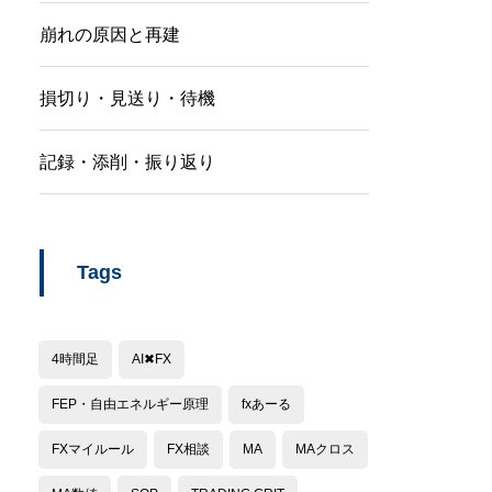
崩れの原因と再建
損切り・見送り・待機
記録・添削・振り返り
Tags
4時間足
AI✖︎FX
FEP・自由エネルギー原理
fxあーる
FXマイルール
FX相談
MA
MAクロス