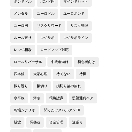
ポンドドル
ポンド円
マインドセット
メンタル
ユーロドル
ユーロポンド
ユーロ円
リスクリワード
リスク管理
ルール破り
レジサポ
レジサポライン
レンジ相場
ロードマップ対応
ロールリバーサル
中級者向け
初心者向け
四本値
大衆心理
待てない
待機
振り返り
損切り
損切り後の崩れ
水平線
添削
環境認識
監視通貨ペア
相場シナリオ
聞くだけスパルタンFX
親波
調整波
資金管理
逆張り