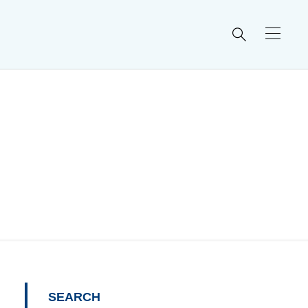

SEARCH