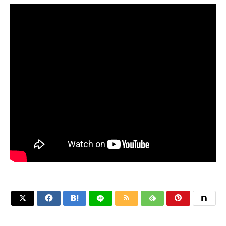





