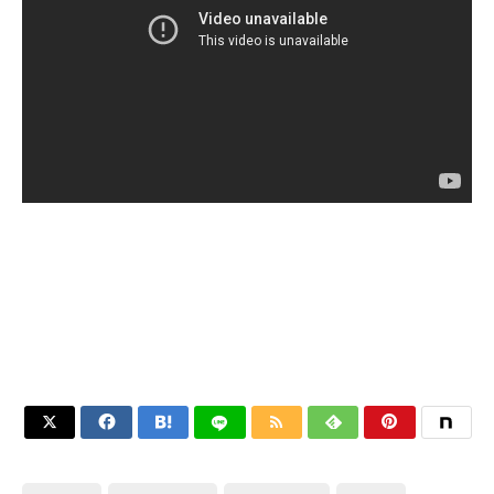





