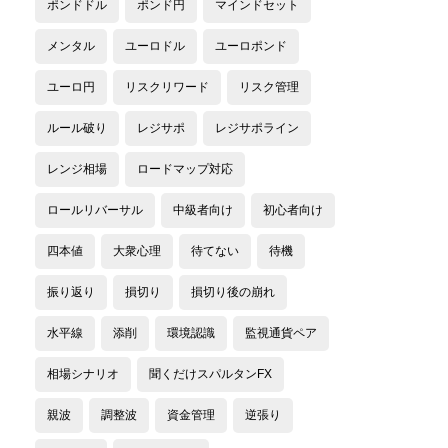
ポンドドル
ポンド円
マインドセット
メンタル
ユーロドル
ユーロポンド
ユーロ円
リスクリワード
リスク管理
ルール破り
レジサポ
レジサポライン
レンジ相場
ロードマップ対応
ロールリバーサル
中級者向け
初心者向け
四本値
大衆心理
待てない
待機
振り返り
損切り
損切り後の崩れ
水平線
添削
環境認識
監視通貨ペア
相場シナリオ
聞くだけスパルタンFX
親波
調整波
資金管理
逆張り