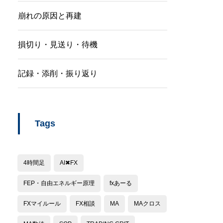
崩れの原因と再建
損切り・見送り・待機
記録・添削・振り返り
Tags
4時間足
AI✖︎FX
FEP・自由エネルギー原理
fxあーる
FXマイルール
FX相談
MA
MAクロス