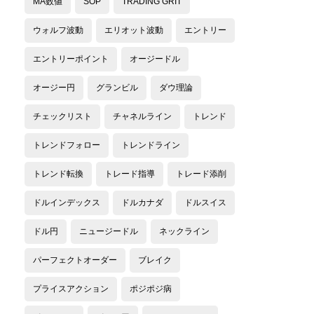
MA数値
SOP
TRADING GRIT
ウォルフ波動
エリオット波動
エントリー
エントリーポイント
オージードル
オージー円
グランビル
ダウ理論
チェックリスト
チャネルライン
トレンド
トレンドフォロー
トレンドライン
トレンド転換
トレード指導
トレード添削
ドルインデックス
ドルカナダ
ドルスイス
ドル円
ニュージードル
ネックライン
パーフェクトオーダー
ブレイク
プライスアクション
ポジポジ病