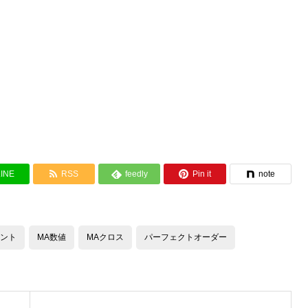


LINE
RSS
feedly
Pin it
note

ント
MA数値
MAクロス
パーフェクトオーダー