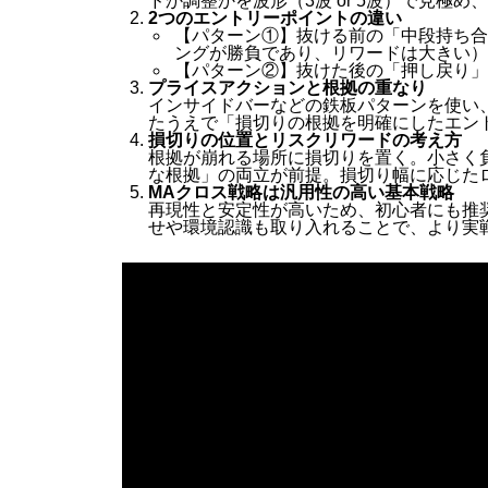
ドか調整かを波形（3波 or 5波）で見極
2つのエントリーポイントの違い
【パターン①】抜ける前の「中段持ち合
ングが勝負であり、リワードは大きい）
【パターン②】抜けた後の「押し戻り」
プライスアクションと根拠の重なり
インサイドバーなどの鉄板パターンを使い
たうえで「損切りの根拠を明確にしたエン
損切りの位置とリスクリワードの考え方
根拠が崩れる場所に損切りを置く。小さく
な根拠」の両立が前提。損切り幅に応じた
MAクロス戦略は汎用性の高い基本戦略
再現性と安定性が高いため、初心者にも推
せや環境認識も取り入れることで、より実