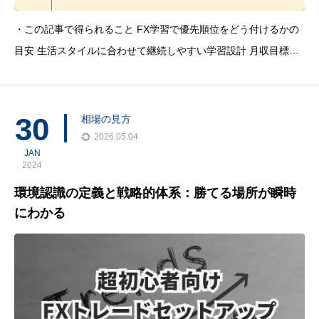
・この記事で得られること FX学習で優先順位をどう付けるかの
目安 生活スタイルに合わせて継続しやすい学習設計 月収目標を
ロットとpipsに落とし込む考え方 FX学習で最初に整理したいの
は『何を後回しにするか』FXは学ぶ対象が多く、最初から全部
を追うと判断
30
相場の見方
2026.05.04
JAN
2024
環境認識の定義と戦略的体系：勝てる場所が瞬時
にわかる