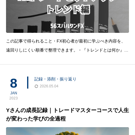
この記事で得られること・FX初心者が最初に学ぶべき内容を、
遠回りしにくい順番で整理できます。・『トレンドとは何か』
を、高値安値の更新とブレイクの観点から理解しやすくなりま
す。・知識を増やしすぎて迷う前に、まず何を固定すべきかが見
えやすくなります。FX初心者が最初に迷いやす
8
記録・添削・振り返り
2026.05.04
JAN
2023
Yさんの成長記録｜トレードマスターコースで人生
が変わった学びの全過程