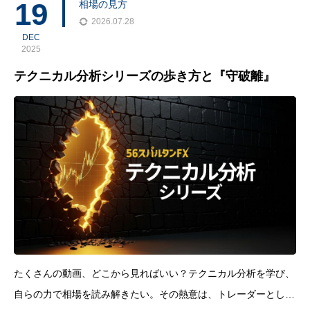
しまう 入るべき場面で迷って
19
相場の見方
2026.07.28
DEC
2025
テクニカル分析シリーズの歩き方と『守破離』
たくさんの動画、どこから見ればいい？テクニカル分析を学び、
自らの力で相場を読み解きたい。その熱意は、トレーダーとして