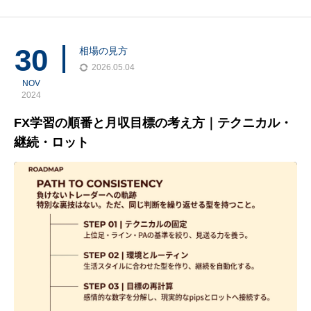
の成長における最も重要な原動力です。しかしいざ学習を始めよ
うとすると、50本以上もある動画リストを前に「一体どれから見
ればいいのだろう？」と、途方に暮れてしまうかもしれません。
30
相場の見方
2026.05.04
NOV
2024
FX学習の順番と月収目標の考え方｜テクニカル・
継続・ロット